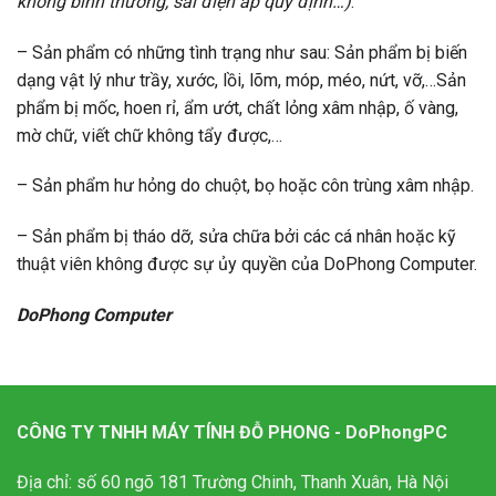
không bình thường, sai điện áp quy định…)
.
– Sản phẩm có những tình trạng như sau: Sản phẩm bị biến
dạng vật lý như trầy, xước, lồi, lõm, móp, méo, nứt, vỡ,…Sản
phẩm bị mốc, hoen rỉ, ẩm ướt, chất lỏng xâm nhập, ố vàng,
mờ chữ, viết chữ không tẩy được,…
– Sản phẩm hư hỏng do chuột, bọ hoặc côn trùng xâm nhập.
– Sản phẩm bị tháo dỡ, sửa chữa bởi các cá nhân hoặc kỹ
thuật viên không được sự ủy quyền của DoPhong Computer.
DoPhong Computer
CÔNG TY TNHH MÁY TÍNH ĐỖ PHONG - DoPhongPC
Địa chỉ: số 60 ngõ 181 Trường Chinh, Thanh Xuân, Hà Nội