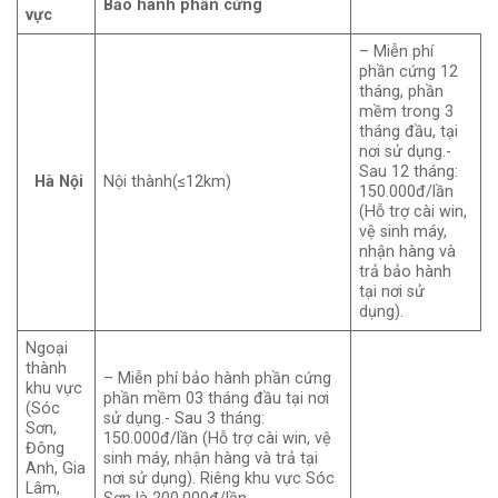
Bảo hành phần cứng
vực
– Miễn phí
phần cứng 12
tháng, phần
mềm trong 3
tháng đầu, tại
nơi sử dụng.-
Sau 12 tháng:
Hà Nội
Nội thành(≤12km)
150.000đ/lần
(Hỗ trợ cài win,
vệ sinh máy,
nhận hàng và
trả bảo hành
tại nơi sử
dụng).
Ngoại
thành
– Miễn phí bảo hành phần cứng
khu vực
phần mềm 03 tháng đầu tại nơi
(Sóc
sử dụng.- Sau 3 tháng:
Sơn,
150.000đ/lần (Hỗ trợ cài win, vệ
Đông
sinh máy, nhận hàng và trả tại
Anh, Gia
nơi sử dụng). Riêng khu vực Sóc
Lâm,