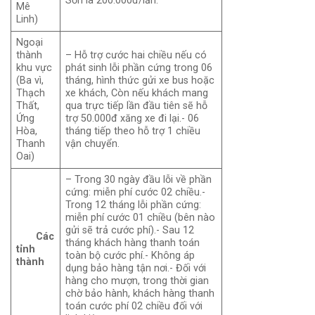
Sơn là 200.000đ/lần.
Mê
Linh)
Ngoại
thành
– Hỗ trợ cước hai chiều nếu có
khu vực
phát sinh lỗi phần cứng trong 06
(Ba vì,
tháng, hình thức gửi xe bus hoặc
Thạch
xe khách, Còn nếu khách mang
Thất,
qua trực tiếp lần đầu tiên sẽ hỗ
Ứng
trợ 50.000đ xăng xe đi lại.- 06
Hòa,
tháng tiếp theo hỗ trợ 1 chiều
Thanh
vận chuyển.
Oai)
– Trong 30 ngày đầu lỗi về phần
cứng: miễn phí cước 02 chiều.-
Trong 12 tháng lỗi phần cứng:
miễn phí cước 01 chiều (bên nào
gửi sẽ trả cước phí).- Sau 12
Các
tháng khách hàng thanh toán
tỉnh
toàn bộ cước phí.- Không áp
thành
dụng bảo hàng tận nơi.- Đối với
hàng cho mượn, trong thời gian
chờ bảo hành, khách hàng thanh
toán cước phí 02 chiều đối với