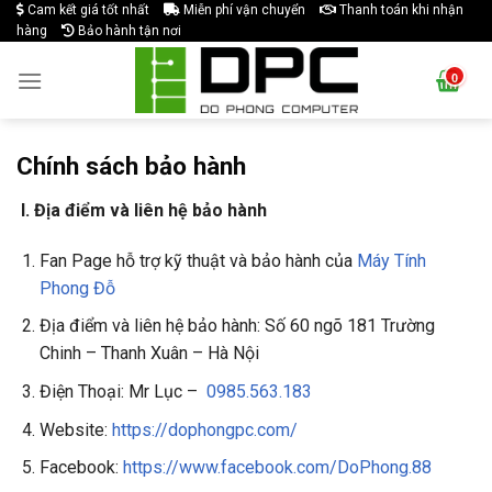
Skip
Cam kết giá tốt nhất
Miễn phí vận chuyển
Thanh toán khi nhận
hàng
Bảo hành tận nơi
to
content
Chính sách bảo hành
I.
Địa điểm và liên hệ bảo hành
Fan Page hỗ trợ kỹ thuật và bảo hành của
Máy Tính
Phong Đỗ
Địa điểm và liên hệ bảo hành: Số 60 ngõ 181 Trường
Chinh – Thanh Xuân – Hà Nội
Điện Thoại: Mr Lục –
0985.563.183
Website:
https://dophongpc.com/
Facebook:
https://www.facebook.com/DoPhong.88