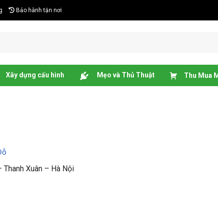
g
Bảo hành tận nơi
Xây dựng cấu hình
Mẹo và Thủ Thuật
Thu Mua M
Đỗ
– Thanh Xuân – Hà Nội