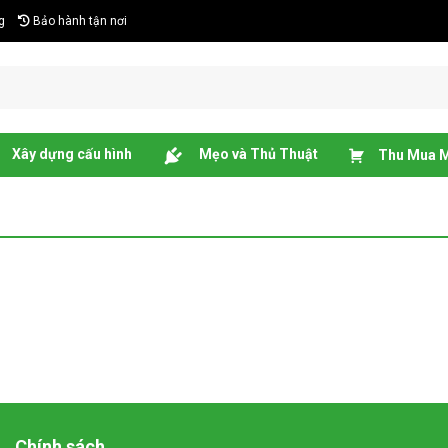
g
Bảo hành tận nơi
Xây dựng cấu hình
Mẹo và Thủ Thuật
Thu Mua M
Chính sách