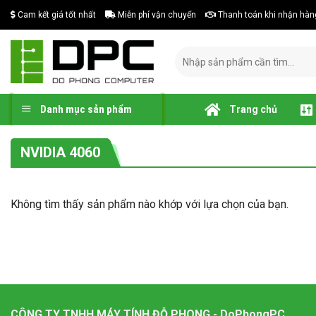
Skip
Cam kết giá tốt nhất
Miễn phí vận chuyển
Thanh toán khi nhận hàn
to
content
Tìm
kiếm:
Danh mục sản phẩm
Trang chủ
NVIDIA 4060
Không tìm thấy sản phẩm nào khớp với lựa chọn của bạn.
CÔNG TY TNHH MÁY TÍNH ĐỖ PHONG - DoPhongPC