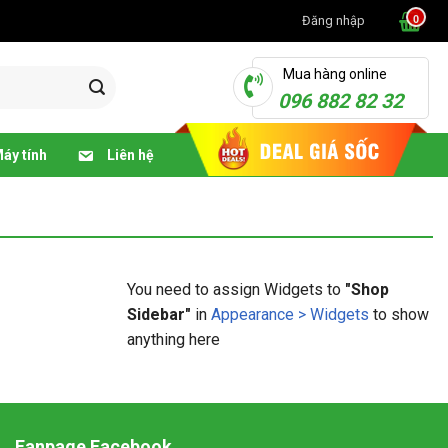
Đăng nhập
Mua hàng online
096 882 82 32
áy tính
Liên hệ
You need to assign Widgets to
"Shop
Sidebar"
in
Appearance > Widgets
to show
anything here
Fanpage Facebook