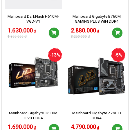
Mainboard DarkFlash H610M-
Mainboard Gigabyte B760M
VGD-V1
GAMING PLUS WIFI DDR4
(Bluetooth)
Giá
Giá
Giá
Giá
1.630.000
2.880.000
₫
₫
gốc
hiện
gốc
hiện
₫
₫
1.890.000
3.250.000
là:
tại
là:
tại
1.890.000₫.
là:
3.250.000₫.
là:
1.630.000₫.
2.880.000₫.
-13%
-5%
Mainboard Gigabyte H610M
Mainboard Gigabyte Z790 D
H V3 DDR4
DDR4​
Giá
Giá
Giá
Giá
1.690.000
4.790.000
₫
₫