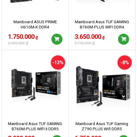
Mainboard ASUS PRIME
Mainboard Asus TUF GAMING
H610M-K DDR4
B760M-PLUS WIFI DDR4
Giá
Giá
Giá
Giá
1.750.000
3.650.000
₫
₫
gốc
hiện
gốc
hiện
₫
₫
2.200.000
3.790.000
là:
tại
là:
tại
2.200.000₫.
là:
3.790.000₫.
là:
1.750.000₫.
3.650.000₫.
-13%
-8%
Mainboard Asus TUF GAMING
Mainboard Asus TUF Gaming
B760M-PLUS WIFI II DDR5
Z790 PLUS Wifi DDR5
Giá
Giá
Giá
Giá