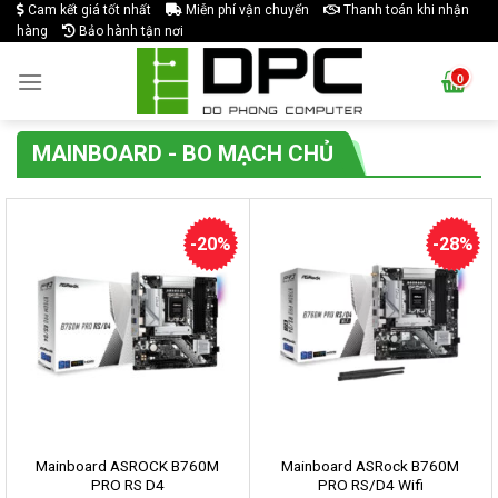
Skip
Cam kết giá tốt nhất
Miễn phí vận chuyển
Thanh toán khi nhận
hàng
Bảo hành tận nơi
to
content
MAINBOARD - BO MẠCH CHỦ
-20%
-28%
Mainboard ASROCK B760M
Mainboard ASRock B760M
PRO RS D4
PRO RS/D4 Wifi