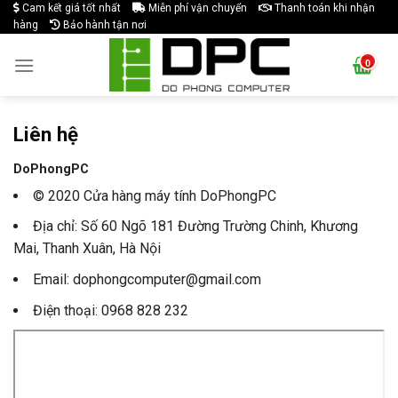
Skip
Cam kết giá tốt nhất
Miễn phí vận chuyển
Thanh toán khi nhận
hàng
Bảo hành tận nơi
to
content
Liên hệ
DoPhongPC
© 2020 Cửa hàng máy tính DoPhongPC
Địa chỉ: Số 60 Ngõ 181 Đường Trường Chinh, Khương
Mai, Thanh Xuân, Hà Nội
Email: dophongcomputer@gmail.com
Điện thoại: 0968 828 232