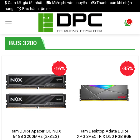
Skip
Cam kết giá tốt nhất
Miễn phí vận chuyển
Thanh toán khi nhận
hàng
Bảo hành tận nơi
to
content
BUS 3200
-16%
-35%
Ram DDR4 Apacer OC NOX
Ram Desktop Adata DDR4
64GB 3200MHz (2x32G)
XPG SPECTRIX D50 RGB 8GB