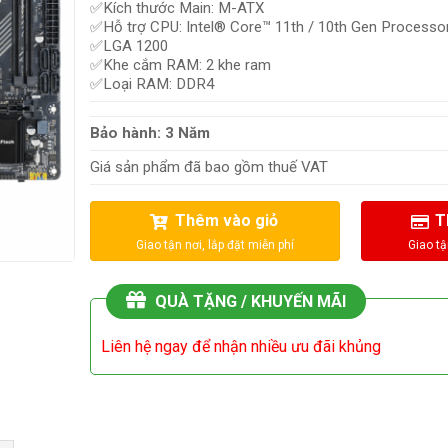
✅Kích thước Main: M-ATX
✅Hỗ trợ CPU: Intel® Core™ 11th / 10th Gen Processo
✅LGA 1200
✅Khe cắm RAM: 2 khe ram
✅Loại RAM: DDR4
Bảo hành: 3 Năm
Giá sản phẩm đã bao gồm thuế VAT
Thêm vào giỏ
T
QUÀ TẶNG / KHUYẾN MÃI
Liên hệ ngay để nhận nhiều ưu đãi khủng