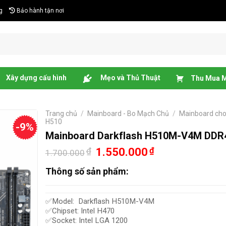
g
Bảo hành tận nơi
Xây dựng cấu hình
Mẹo và Thủ Thuật
Thu Mua M
Trang chủ
/
Mainboard - Bo Mạch Chủ
/
Mainboard cho
H510
-9%
Mainboard Darkflash H510M-V4M DDR
Giá
Giá
₫
1.550.000
₫
1.700.000
gốc
hiện
là:
tại
Thông số sản phẩm:
1.700.000₫.
là:
1.550.000₫.
✅Model: Darkflash H510M-V4M
✅Chipset: Intel H470
✅Socket: Intel LGA 1200