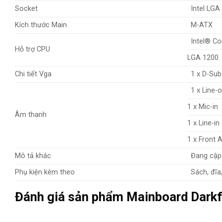
Socket
Intel LGA
Kích thước Main
M-ATX
Intel® Co
Hỗ trợ CPU
LGA 1200
Chi tiết Vga
1 x D-Sub
1 x Line-
1 x Mic-in
Âm thanh
1 x Line-in
1 x Front 
Mô tả khác
Đang cập
Phụ kiện kèm theo
Sách, đĩa
Đánh giá sản phẩm Mainboard Dar