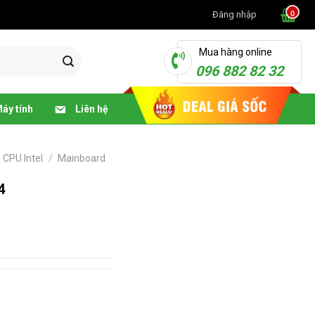
Đăng nhập
Mua hàng online
096 882 82 32
áy tính
Liên hệ
 CPU Intel
/
Mainboard
4