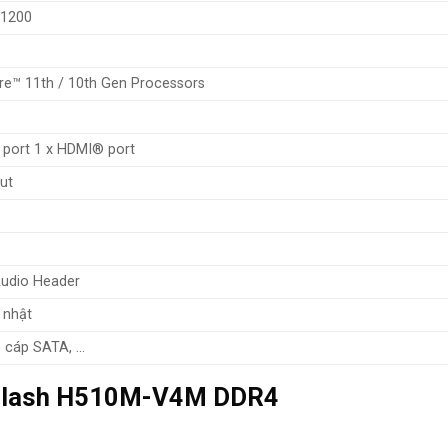
 1200
re™ 11th / 10th Gen Processors
 port 1 x HDMI® port
out
Audio Header
 nhật
, cáp SATA, …
kflash H510M-V4M DDR4