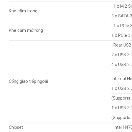
1 x M.2 S
Khe cắm trong
3 x SATA 3
1 x PCIe 3
Khe cắm mở rộng
1 x PCIe 3.
Rear USB
2 x USB 3.
4 x USB 2.
Internal H
Cổng giao tiếp ngoài
1 x USB 2.
(Supports 
1 x USB 3.
(Supports 
Chipset
Intel H47