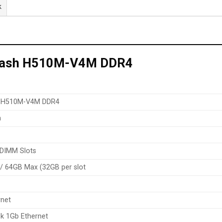
k
kflash H510M-V4M DDR4
h H510M-V4M DDR4
m
 DIMM Slots
/ 64GB Max (32GB per slot
rnet
ek 1Gb Ethernet