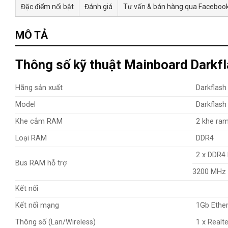
Đặc điểm nổi bật
Đánh giá
Tư vấn & bán hàng qua Faceboo
MÔ TẢ
Thông số kỹ thuật Mainboard Dar
Hãng sản xuất
Darkflash
Model
Darkflas
Khe cắm RAM
2 khe ra
Loại RAM
DDR4
2 x DDR4
Bus RAM hỗ trợ
3200 MHz 
Kết nối
Kết nối mạng
1Gb Ethe
Thông số (Lan/Wireless)
1 x Realt