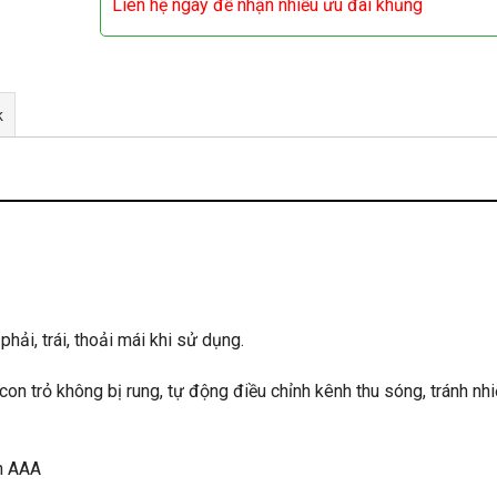
Liên hệ ngay để nhận nhiều ưu đãi khủng
k
hải, trái, thoải mái khi sử dụng.
n trỏ không bị rung, tự động điều chỉnh kênh thu sóng, tránh nh
in AAA