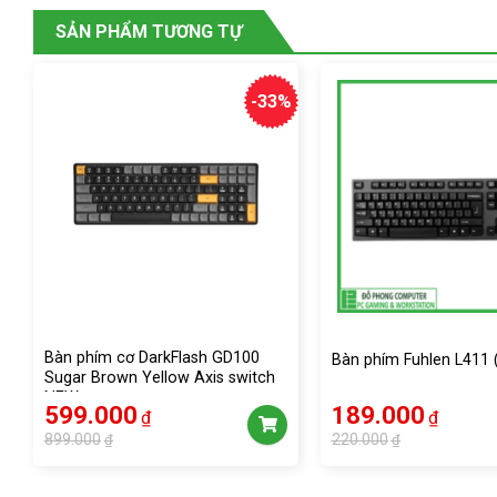
SẢN PHẨM TƯƠNG TỰ
-33%
Bàn phím cơ DarkFlash GD100
Bàn phím Fuhlen L411
Sugar Brown Yellow Axis switch
NEW
Giá
Giá
Giá
Giá
599.000
189.000
₫
₫
gốc
hiện
gốc
hiện
899.000
220.000
₫
₫
là:
tại
là:
tại
899.000₫.
là:
220.000₫.
là:
599.000₫.
189.000₫.