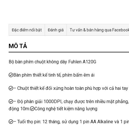
Đặc điểm nổi bật
Đánh giá
Tư vấn & bán hàng qua Faceboo
MÔ TẢ
Bộ bàn phím chuột không dây Fuhlen A120G
Bàn phím thiết kế tinh tế, phím bấm êm ái
– Chuột thiết kế đối xứng hoàn toàn phù hợp với cả hai tay p
– Độ phân giải 1000DPI, chạy được trên nhiều mặt phẳng,co
động 10m.
Công nghệ tiết kiệm năng lượng
– Tuổi thọ pin: 12 tháng, sử dụng 1 pin AA Alkaline và 1 p