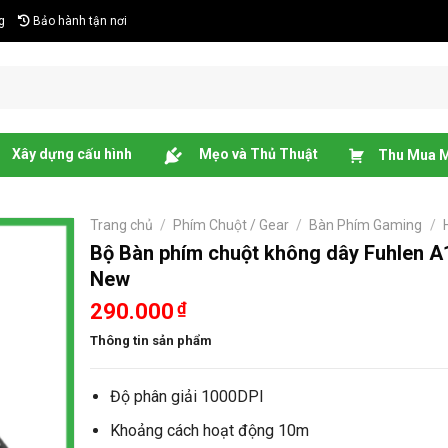
g
Bảo hành tận nơi
Xây dựng cấu hình
Mẹo và Thủ Thuật
Thu Mua M
Trang chủ
/
Phím Chuột / Gear
/
Bàn Phím Gaming
/
Bộ Bàn phím chuột không dây Fuhlen 
New
290.000
₫
Thông tin sản phẩm
Độ phân giải 1000DPI
Khoảng cách hoạt động 10m