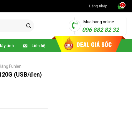
Đăng nhập
Mua hàng online
096 882 82 32
áy tính
Liên hệ
Hãng Fuhlen
A120G (USB/đen)