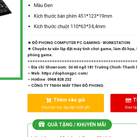
Màu Đen
Kích thước bàn phím 451*123*19mm
Kích thước chuột 110*63*34,4mm
★ ĐỖ PHONG COMPUTER PC GAMING- WORKSTATION
★ Chuyên tư vấn lắp đặt máy tính chơi game, làm đồ họa,
phòng game.
============================================
– Địa chỉ Showroom: Số 60 ngõ 181 Trường Chinh-Thanh 
– Web: https://dophongpc.com/
– Hotline: 0968.828.232
– CÔNG TY TNHH MÁY TÍNH ĐỖ PHONG.
Thêm vào giỏ
T
QUÀ TẶNG / KHUYẾN MÃI