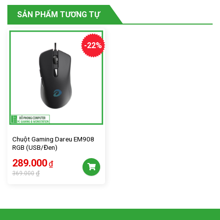
SẢN PHẨM TƯƠNG TỰ
-22%
Chuột Gaming Dareu EM908
RGB (USB/Đen)
Giá
Giá
289.000
₫
gốc
hiện
₫
369.000
là:
tại
369.000₫.
là:
289.000₫.