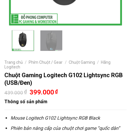
Trang chủ
/
Phím Chuột / Gear
/
Chuột Gaming
/
Hãng
Logitech
Chuột Gaming Logitech G102 Lightsync RGB
(USB/Đen)
Giá
Giá
₫
399.000
₫
439.000
gốc
hiện
là:
tại
Thông số sản phẩm
439.000₫.
là:
399.000₫.
Mouse Logitech G102 Lightsync RGB Black
Phiên bản nâng cấp của chuột chơi game “quốc dân”