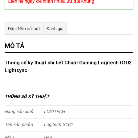
Liên hệ ngay để nhận nhiều ưu đãi khủng
Đặc điểm nổi bật
Đánh giá
Tư vấn & bán hàng qua Facebook
MÔ TẢ
Thông số kỹ thuật chi tiết Chuột Gaming Logitech G102
Lightsync
THÔNG SỐ KỸ THUẬT
Hãng sản xuất
LOGITECH
Tên sản phẩm
Logitech G102
Màu
Đen